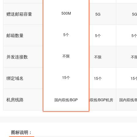
500M
赠送邮箱容量
5G
5G
5G
5个
邮箱数量
5个
5个
5
不限
并发连接数
不限
不限
不
15个
绑定域名
15个
15个
15
机房线路
国内双线/BGP机房
国内双线/BGP
国内双线/BGP机房
国内双线/
图标说明：
产品名称
产品名称
产品名称
双线普及型
双线普及型
双线普及型
双线企业型
双线企业型
双线企业型
双线商
双线商
双线商