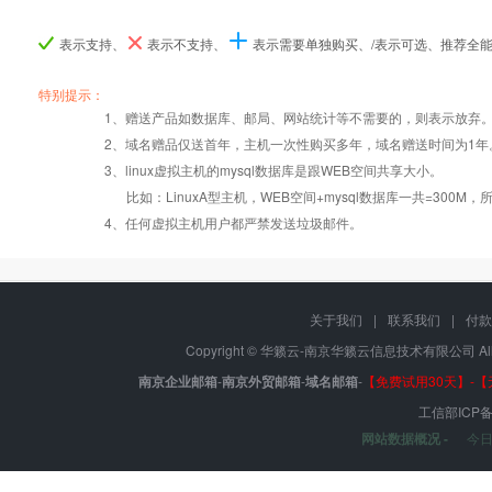
表示支持、
表示不支持、
表示需要单独购买、/表示可选、推荐全
产品编号
产品编号
产品编号
B060
B060
B060
B061
B061
B061
B06
B06
B06
特别提示：
1、赠送产品如数据库、邮局、网站统计等不需要的，则表示放弃
Windows2008/
Windows2008/
Windows
2、域名赠品仅送首年，主机一次性购买多年，域名赠送时间为1年
操作系统
设置首页
数据定期备份
Linux
Linux
Lin
3、linux虚拟主机的mysql数据库是跟WEB空间共享大小。
比如：LinuxA型主机，WEB空间+mysql数据库一共=3
PHP
错误页面定义
数据自助恢复
4、任何虚拟主机用户都严禁发送垃圾邮件。
ASP
rar在线压缩
10重安全保障
关于我们
|
联系我们
|
付款
Copyright © 华籁云-南京华籁云信息技术有限公司 All r
ASP.net
免费预装软件
千兆防火墙系统
南京企业邮箱
-
南京外贸邮箱
-
域名邮箱
-
【免费试用30天】-
工信部ICP
MSSQL版本:
网站数据概况 -
今
2000/2005/
Urlrewrite
QQ全球免费电话
2008/2012