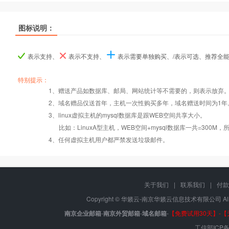
热销
热销
热销
图标说明：
产品名称
产品名称
产品名称
香港入门型
香港入门型
香港入门型
香港普及型
香港普及型
香港普及型
香港企业型
香港企业型
香港企业型
香
香
香
表示支持、
表示不支持、
表示需要单独购买、/表示可选、推荐全
产品编号
产品编号
产品编号
tw000
tw000
tw000
tw001
tw001
tw001
tw002
tw002
tw002
特别提示：
1、赠送产品如数据库、邮局、网站统计等不需要的，则表示放弃
Windows2008/
Windows2008/
Windows2008/
Win
2、域名赠品仅送首年，主机一次性购买多年，域名赠送时间为1年
操作系统
设置首页
数据定期备份
Linux
Linux
Linux
3、linux虚拟主机的mysql数据库是跟WEB空间共享大小。
比如：LinuxA型主机，WEB空间+mysql数据库一共=3
PHP
错误页面定义
数据自助恢复
4、任何虚拟主机用户都严禁发送垃圾邮件。
ASP
rar在线压缩
10重安全保障
关于我们
|
联系我们
|
付款
Copyright © 华籁云-南京华籁云信息技术有限公司 All r
ASP.net
免费预装软件
千兆防火墙系统
南京企业邮箱
-
南京外贸邮箱
-
域名邮箱
-
【免费试用30天】-
工信部ICP