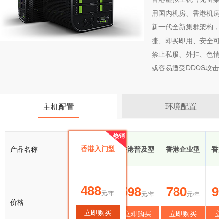
用国内机房、香港机
新一代全新集群架构
捷、即买即用、安全可
禁止私服、外挂、色情
或容易遭受DDOS攻击
环境配置
主机配置
热销
热销
香港入门型
产品名称
香港入门型
香港普及型
香港企业型
香
488
488
598
780
9
元/年
元/年
元/年
元/年
价格
立即购买
立即购买
立即购买
立即购买