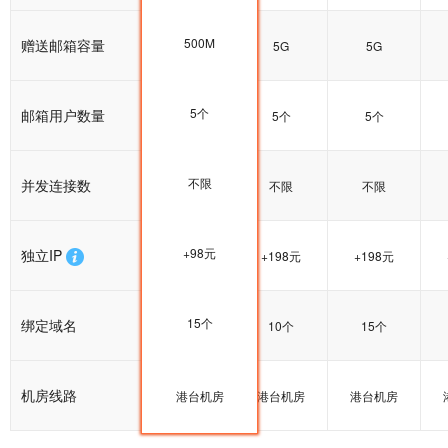
500M
赠送邮箱容量
5G
5G
5G
5个
邮箱用户数量
5个
5个
5个
不限
并发连接数
不限
不限
不限
+98元
独立IP
+198元
+198元
+198元
15个
绑定域名
15个
10个
15个
机房线路
港台机房
港台机房
港台机房
港台机房