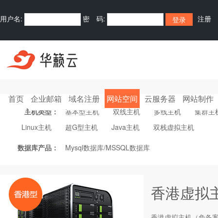
用户名:
密 码:
注册
支付免注册购买
首页
企业邮箱
域名注册
网站空间
云服务器
网站制作
主机类型：
基本型主机
双线主机
多线主机
集群主
Linux主机
超G型主机
Java主机
双栈虚拟主机
数据库产品：
Mysql数据库/MSSQL数据库
香港虚拟
香港
虚拟主机
（免备