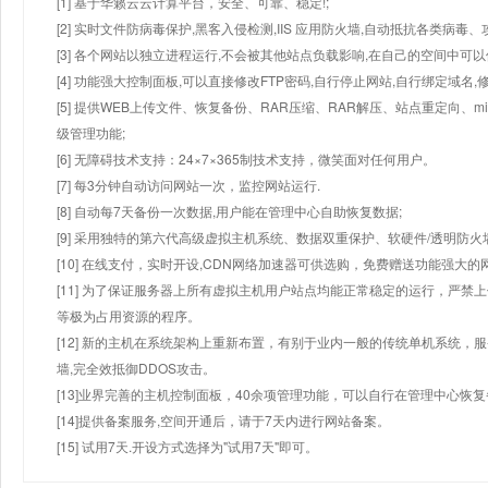
[1] 基于华籁云云计算平台，安全、可靠、稳定!;
[2] 实时文件防病毒保护,黑客入侵检测,IIS 应用防火墙,自动抵抗各类病毒、
[3] 各个网站以独立进程运行,不会被其他站点负载影响,在自己的空间中可以使用
[4] 功能强大控制面板,可以直接修改FTP密码,自行停止网站,自行绑定域名,
[5] 提供WEB上传文件、恢复备份、RAR压缩、RAR解压、站点重定向
级管理功能;
[6] 无障碍技术支持：24×7×365制技术支持，微笑面对任何用户。
[7] 每3分钟自动访问网站一次，监控网站运行.
[8] 自动每7天备份一次数据,用户能在管理中心自助恢复数据;
[9] 采用独特的第六代高级虚拟主机系统、数据双重保护、软硬件/透明防火
[10] 在线支付，实时开设,CDN网络加速器可供选购，免费赠送功能强大
[11] 为了保证服务器上所有虚拟主机用户站点均能正常稳定的运行，严禁上
等极为占用资源的程序。
[12] 新的主机在系统架构上重新布置，有别于业内一般的传统单机系统，
墙,完全效抵御DDOS攻击。
[13]业界完善的主机控制面板，40余项管理功能，可以自行在管理中心恢
[14]提供备案服务,空间开通后，请于7天内进行网站备案。
[15] 试用7天.开设方式选择为"试用7天"即可。