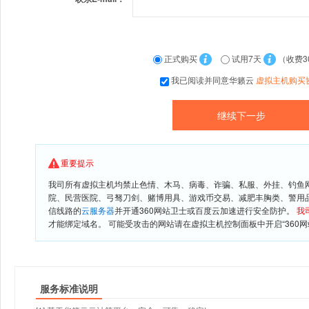
正式购买
试用7天
（收费3
我已阅读并同意华籁云
虚拟主机购买
重要提示
我司所有虚拟主机均禁止色情、木马、病毒、诈骗、私服、外挂、钓鱼
院、民营医院、弓驽刀剑、赌博用具、游戏币交易、减肥丰胸类、警用
信线路的
云服务器
并开通360网站卫士或百度云加速进行安全防护。
我
才能绑定域名。 可能受攻击的网站请在虚拟主机控制面板中开启“360网
服务标准说明